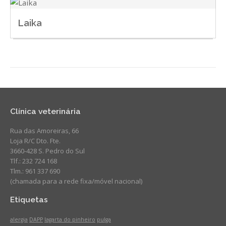
Laika
Clínica veterinária
Rua das Amoreiras, 66
Loja R/C Dto. Fte.
3660-428 S. Pedro do Sul
Tlf.: 232 724 168
Tlm.: 961 337 690
(chamada para a rede fixa/móvel nacional)
Etiquetas
alergia
DAPP
lagarta do pinheiro
pulga