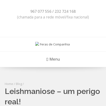
967 077 556 / 232 724 168
(chamada para a rede móvel/fixa nacional)
Menu
Home
/
Blog
/
Leishmaniose – um perigo
real!